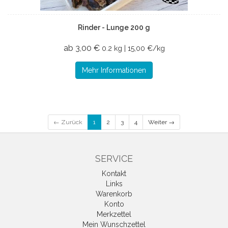
Rinder - Lunge 200 g
ab 3,00 €
0.2 kg | 15,00 €/kg
Mehr Informationen
← Zurück
1
2
3
4
Weiter →
SERVICE
Kontakt
Links
Warenkorb
Konto
Merkzettel
Mein Wunschzettel