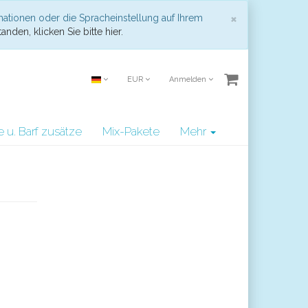
Schließen
×
mationen oder die Spracheinstellung auf Ihrem
anden, klicken Sie bitte hier.
EUR
Anmelden
e u. Barf zusätze
Mix-Pakete
Mehr