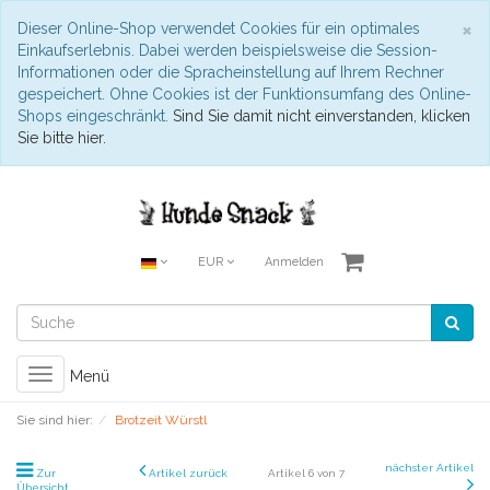
S
×
Dieser Online-Shop verwendet Cookies für ein optimales
Einkaufserlebnis. Dabei werden beispielsweise die Session-
Informationen oder die Spracheinstellung auf Ihrem Rechner
gespeichert. Ohne Cookies ist der Funktionsumfang des Online-
Shops eingeschränkt.
Sind Sie damit nicht einverstanden, klicken
Sie bitte hier.
EUR
Anmelden
Toggle
Menü
navigation
Sie sind hier:
Brotzeit Würstl
nächster Artikel
Zur
Artikel zurück
Artikel 6 von 7
Übersicht