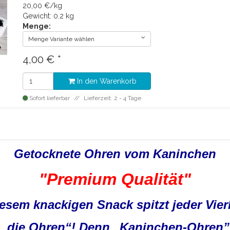
20,00 €/kg
Gewicht: 0.2 kg
Menge:
Menge Variante wählen
4,00
€
*
In den Warenkorb
Sofort lieferbar
Lieferzeit: 2 - 4 Tage
Getocknete Ohren vom Kaninchen
"Premium Qualität"
iesem kna­ckigen Snack spitzt jeder Vier
„die Oh­ren“! Denn „Ka­nin­­chen-Oh­ren”