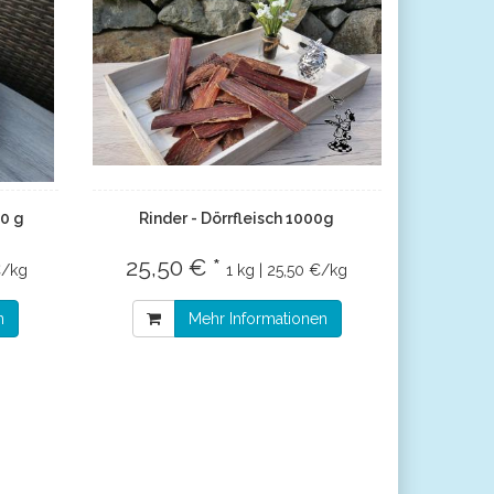
00 g
Rinder - Dörrfleisch 1000g
25,50 € *
€/kg
1 kg | 25,50 €/kg
n
Mehr Informationen