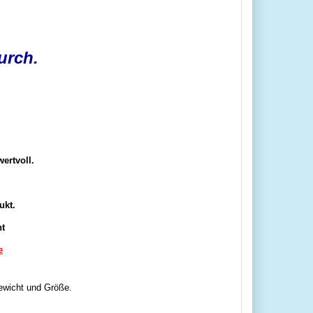
urch.
ertvoll.
ukt.
ht
e
Gewicht und Größe.